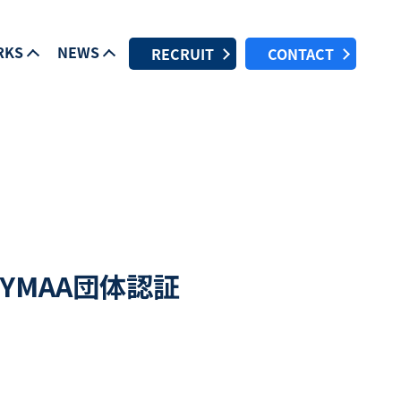
RKS
NEWS
RECRUIT
CONTACT
YMAA団体認証