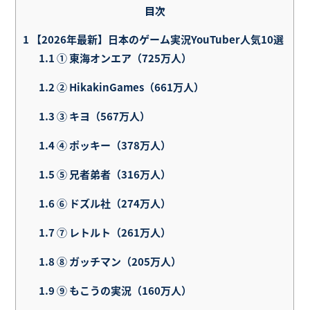
目次
1
【2026年最新】日本のゲーム実況YouTuber人気10選
1.1
① 東海オンエア（725万人）
1.2
② HikakinGames（661万人）
1.3
③ キヨ（567万人）
1.4
④ ポッキー（378万人）
1.5
⑤ 兄者弟者（316万人）
1.6
⑥ ドズル社（274万人）
1.7
⑦ レトルト（261万人）
1.8
⑧ ガッチマン（205万人）
1.9
⑨ もこうの実況（160万人）